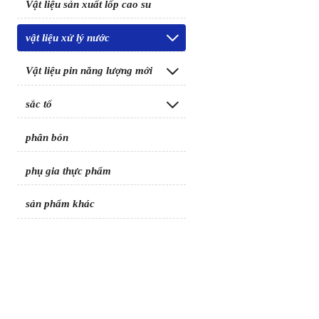
Vật liệu sản xuất lốp cao su
vật liệu xử lý nước

Vật liệu pin năng lượng mới

sắc tố

phân bón
phụ gia thực phẩm
sản phẩm khác