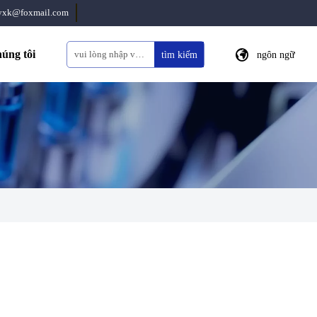
eyxk@foxmail.com

húng tôi
tìm kiếm
ngôn ngữ