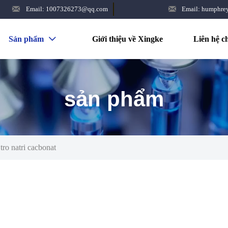


Email: 1007326273@qq.com
Email: humphr
Sản phẩm
Giới thiệu về Xingke
Liên hệ c

sản phẩm
tro natri cacbonat