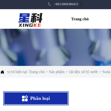

+8613969386421
Trang chủ

vị trí hiện tại:
Trang chủ
>
Sản phẩm
>
vật liệu xử lý nước
>
Soda 

Phân loại