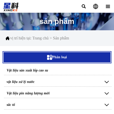



sản phẩm

vị trí hiện tại:
Trang chủ
>
Sản phẩm

Phân loại
Vật liệu sản xuất lốp cao su

vật liệu xử lý nước

Vật liệu pin năng lượng mới

sắc tố