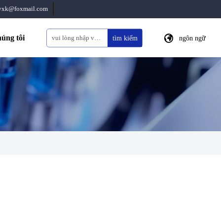
eyxk@foxmail.com

húng tôi
tìm kiếm
ngôn ngữ