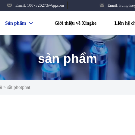


Email: 1007326273@qq.com
Email: humphr
Sản phẩm
Giới thiệu về Xingke
Liên hệ c

sản phẩm
ới
>
sắt photphat