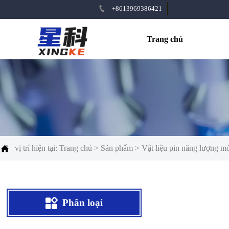

+8613969386421
Trang chủ

vị trí hiện tại:
Trang chủ
>
Sản phẩm
>
Vật liệu pin năng lượng m

Phân loại