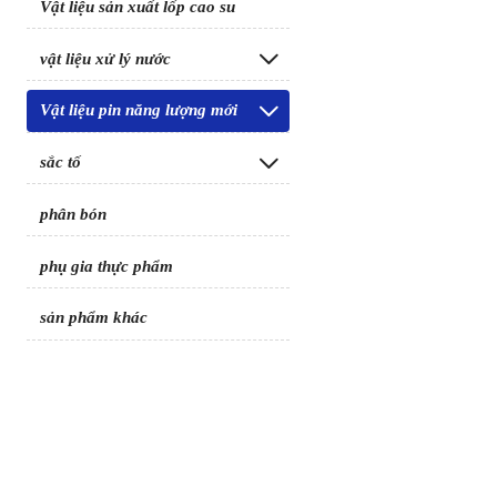
Vật liệu sản xuất lốp cao su
vật liệu xử lý nước

Vật liệu pin năng lượng mới

sắc tố

phân bón
phụ gia thực phẩm
sản phẩm khác