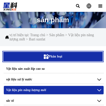



sản phẩm
vị trí hiện tại:
Trang chủ
>
Sản phẩm
>
Vật liệu pin năng

lượng mới
>
Bari sunfat

Phân loại
Vật liệu sản xuất lốp cao su

vật liệu xử lý nước

Vật liệu pin năng lượng mới

sắc tố